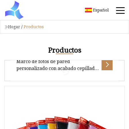
Español
Hogar
/
Productos
Productos
Marco de fotos de pared
personalizado con acabado cepillado
Marco de acero inoxidable Marco de
fotos de metal personalizado al por
mayor (36)
Embalaje y entrega Productos principales:
Monedas, monedas de carro, monedas de
caddie, marcos de fotos, medallas, alfil